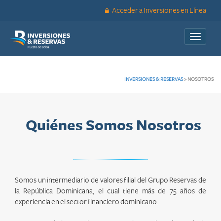
Acceder a Inversiones en Línea
Toggle
navigati
INVERSIONES & RESERVAS
>
NOSOTROS
Quiénes Somos Nosotros
Somos un intermediario de valores filial del Grupo Reservas de
la República Dominicana, el cual tiene más de 75 años de
experiencia en el sector financiero dominicano.