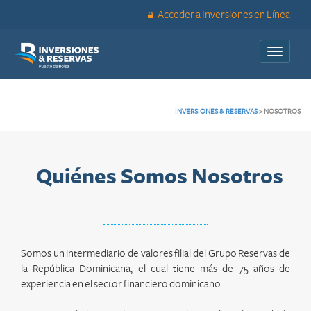
Acceder a Inversiones en Línea
Toggle
navigati
INVERSIONES & RESERVAS
>
NOSOTROS
Quiénes Somos Nosotros
Somos un intermediario de valores filial del Grupo Reservas de
la República Dominicana, el cual tiene más de 75 años de
experiencia en el sector financiero dominicano.