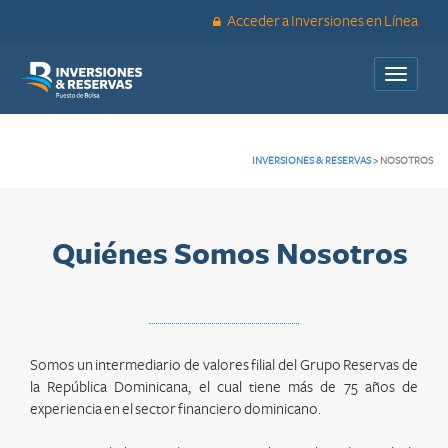
Acceder a Inversiones en Línea
Toggle
navigati
INVERSIONES & RESERVAS
>
NOSOTROS
Quiénes Somos Nosotros
Somos un intermediario de valores filial del Grupo Reservas de
la República Dominicana, el cual tiene más de 75 años de
experiencia en el sector financiero dominicano.