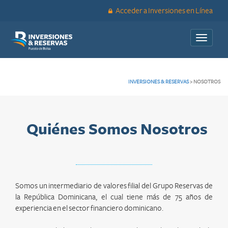
Acceder a Inversiones en Línea
Toggle
navigati
INVERSIONES & RESERVAS
>
NOSOTROS
Quiénes Somos Nosotros
Somos un intermediario de valores filial del Grupo Reservas de
la República Dominicana, el cual tiene más de 75 años de
experiencia en el sector financiero dominicano.