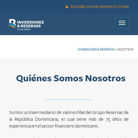
Acceder a Inversiones en Línea
Toggle
navigati
INVERSIONES & RESERVAS
>
NOSOTROS
Quiénes Somos Nosotros
Somos un intermediario de valores filial del Grupo Reservas de
la República Dominicana, el cual tiene más de 75 años de
experiencia en el sector financiero dominicano.