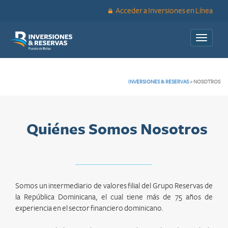
Acceder a Inversiones en Línea
Toggle
navigati
INVERSIONES & RESERVAS
>
NOSOTROS
Quiénes Somos Nosotros
Somos un intermediario de valores filial del Grupo Reservas de
la República Dominicana, el cual tiene más de 75 años de
experiencia en el sector financiero dominicano.