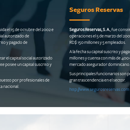
Seguros Reservas
tuida el 15 de octubre del 2002 e
Seguros Reservas, S. A.
, fue consti
ial autorizado de
operaciones el 5 de marzo del 2002
rito y pagado de
RD$ 150 millones y 5 empleados.
A la fecha su capital suscrito y pa
r el capital social autorizado
millones y cuenta con más de 400 
 posee un capital suscrito y
mercado asegurador dominicano
Sus principales funcionarios son p
puesto por profesionales de
gran trascendencia en el sector.
ca nacional.
http://www.segurosreservas.com