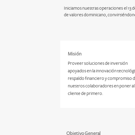
Iniciamos nuestras operaciones el 13 d
de valores dominicano, convirtiéndono
Misión
Proveer soluciones de inversión
apoyados en la innovación tecnológi
respaldo financiero y compromiso 
nuestros colaboradores en poner al
cliente de primero.
Objetivo General