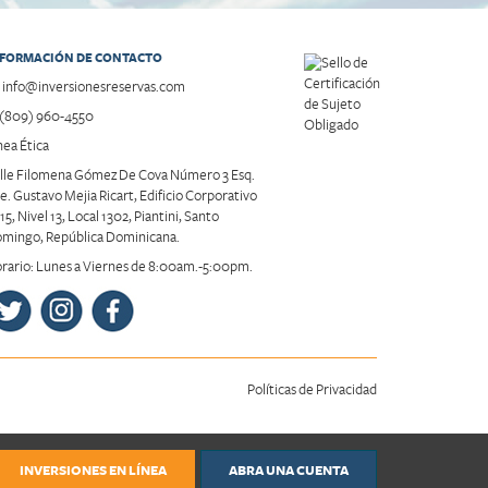
NFORMACIÓN DE CONTACTO
info@inversionesreservas.com
(809) 960-4550
nea Ética
lle Filomena Gómez De Cova Número 3 Esq.
e. Gustavo Mejia Ricart, Edificio Corporativo
15, Nivel 13, Local 1302, Piantini, Santo
mingo, República Dominicana.
rario: Lunes a Viernes de 8:00am.-5:00pm.
Políticas de Privacidad
INVERSIONES EN LÍNEA
ABRA UNA CUENTA