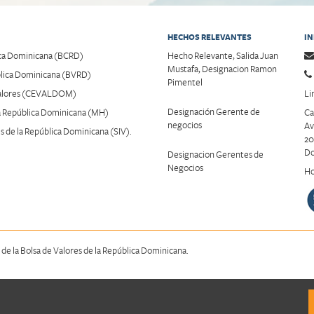
HECHOS RELEVANTES
I
ica Dominicana (BCRD)
Hecho Relevante, Salida Juan
Mustafa, Designacion Ramon
ública Dominicana (BVRD)
Pimentel
 Valores (CEVALDOM)
Li
Designación Gerente de
la República Dominicana (MH)
Ca
negocios
Av
 de la República Dominicana (SIV).
20
Do
Designacion Gerentes de
Negocios
Ho
 de la Bolsa de Valores de la República Dominicana.