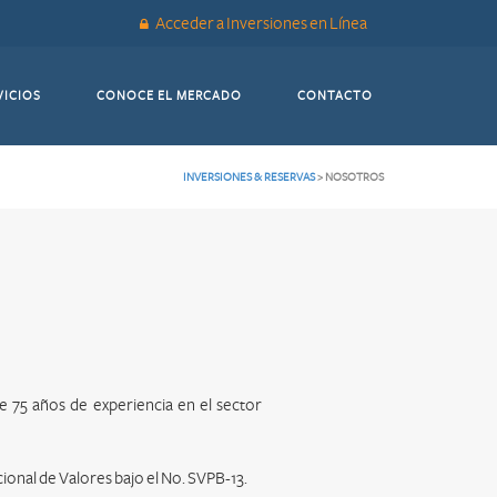
Acceder a Inversiones en Línea
(CURRENT)
(CURRENT)
(CURRENT)
VICIOS
CONOCE EL MERCADO
CONTACTO
INVERSIONES & RESERVAS
>
NOSOTROS
e 75 años de experiencia en el sector
ional de Valores bajo el No. SVPB-13.