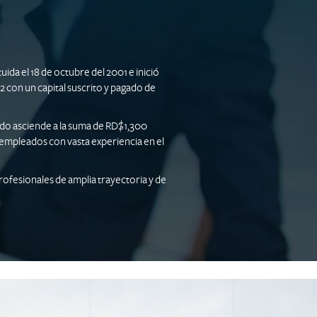
tuida el 18 de octubre del 2001 e inició
 con un capital suscrito y pagado de
gado asciende a la suma de RD$1,300
empleados con vasta experiencia en el
.
rofesionales de amplia trayectoria y de