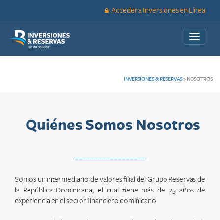
Acceder a Inversiones en Línea
Toggle
navigati
INVERSIONES & RESERVAS
>
NOSOTROS
Quiénes Somos Nosotros
Somos un intermediario de valores filial del Grupo Reservas de
la República Dominicana, el cual tiene más de 75 años de
experiencia en el sector financiero dominicano.