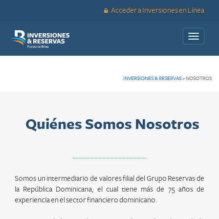
Acceder a Inversiones en Línea
Toggle
navigati
INVERSIONES & RESERVAS
>
NOSOTROS
Quiénes Somos Nosotros
Somos un intermediario de valores filial del Grupo Reservas de
la República Dominicana, el cual tiene más de 75 años de
experiencia en el sector financiero dominicano.