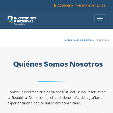
Acceder a Inversiones en Línea
Toggle
navigati
INVERSIONES & RESERVAS
>
NOSOTROS
Quiénes Somos Nosotros
Somos un intermediario de valores filial del Grupo Reservas de
la República Dominicana, el cual tiene más de 75 años de
experiencia en el sector financiero dominicano.