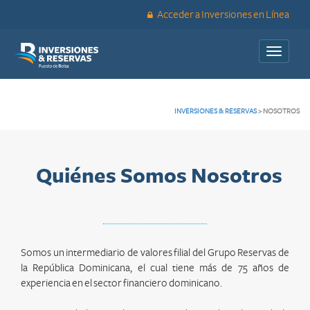
Acceder a Inversiones en Línea
Toggle
navigati
INVERSIONES & RESERVAS
>
NOSOTROS
Quiénes Somos Nosotros
Somos un intermediario de valores filial del Grupo Reservas de
la República Dominicana, el cual tiene más de 75 años de
experiencia en el sector financiero dominicano.