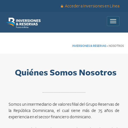
Acceder a Inversiones en Línea
Toggle
navigati
INVERSIONES & RESERVAS
>
NOSOTROS
Quiénes Somos Nosotros
Somos un intermediario de valores filial del Grupo Reservas de
la República Dominicana, el cual tiene más de 75 años de
experiencia en el sector financiero dominicano.