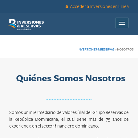
Acceder a Inversiones en Línea
Toggle
navigati
INVERSIONES & RESERVAS
>
NOSOTROS
Quiénes Somos Nosotros
Somos un intermediario de valores filial del Grupo Reservas de
la República Dominicana, el cual tiene más de 75 años de
experiencia en el sector financiero dominicano.